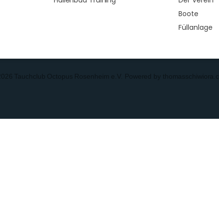
Hallenbad Training
Der Verein
Boote
Füllanlage
2026 Tauchclub Octopus Rosenheim e.V. Powered by thomasschiwiora.